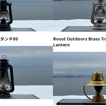
ンタン＃80
Roost Outdoors Brass Tra
Lantern