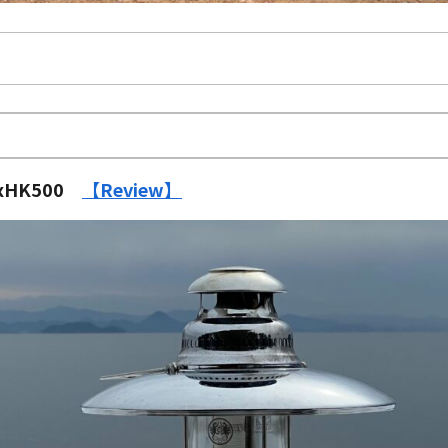
xHK500
【Review】